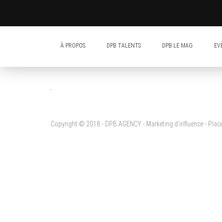
À PROPOS
DPB TALENTS
DPB LE MAG
EV
Copyright © 2018 - DPB AGENCY - Marketing d'influence - Pla