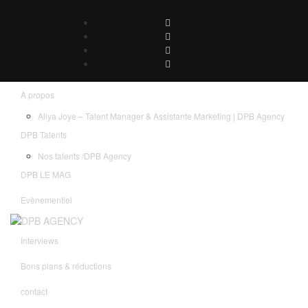
À propos
Aliya Joye – Talent Manager & Assistante Marketing | DPB Agency
DPB Talents
Nos talents /DPB Agency
DPB LE MAG
Evènementiel
Interviews
Bons plans & réductions
contact