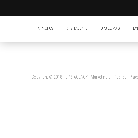
À PROPOS
DPB TALENTS
DPB LE MAG
EV
Copyright © 2018 - DPB AGENCY - Marketing d'influence - Pla