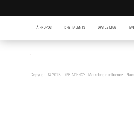
À PROPOS
DPB TALENTS
DPB LE MAG
EV
Copyright © 2018 - DPB AGENCY - Marketing d'influence - Pla