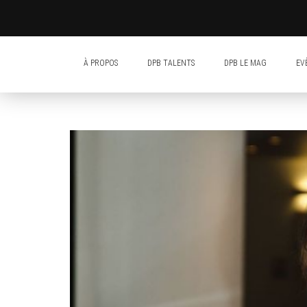
À PROPOS
DPB TALENTS
DPB LE MAG
EV