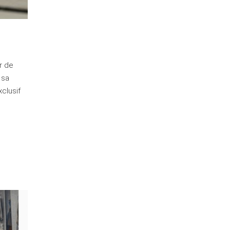
r de
 sa
clusif