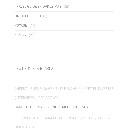
TRAVEL GUIDE BY DPB LE MAG
(28)
UNCATEGORIZED
(1)
VOYAGE
(47)
YUMMY
(20)
LES DERNIERS BLABLA
CHEERZ, LEURS ENGAGEMENTS PLUS HUMAINS ET PLUS VERTS !
(INTERVIEWS) - DPB AGENCY
DANS
HÉLOISE MARTIN UNE COMÉDIENNE ENGAGÉE
LE TRAVEL GUIDE D'AJACCIO PAR L'INSTAGRAMEUSE @ISULENA -
DPB AGENCY