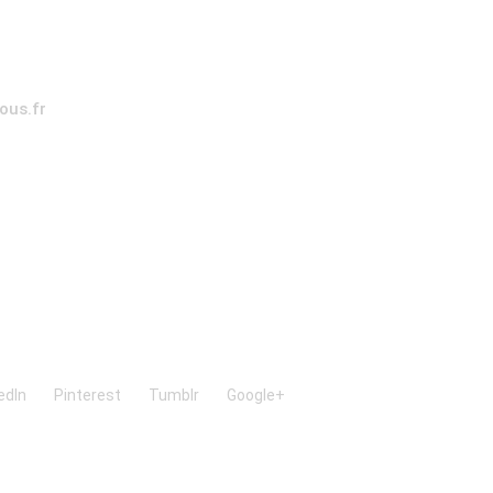
us.fr
edIn
Pinterest
Tumblr
Google+