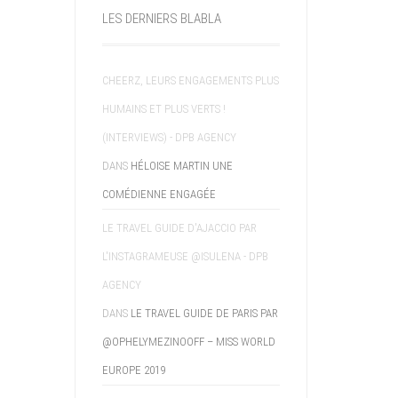
LES DERNIERS BLABLA
CHEERZ, LEURS ENGAGEMENTS PLUS
HUMAINS ET PLUS VERTS !
(INTERVIEWS) - DPB AGENCY
DANS
HÉLOISE MARTIN UNE
COMÉDIENNE ENGAGÉE
LE TRAVEL GUIDE D'AJACCIO PAR
L'INSTAGRAMEUSE @ISULENA - DPB
AGENCY
DANS
LE TRAVEL GUIDE DE PARIS PAR
@OPHELYMEZINOOFF – MISS WORLD
EUROPE 2019