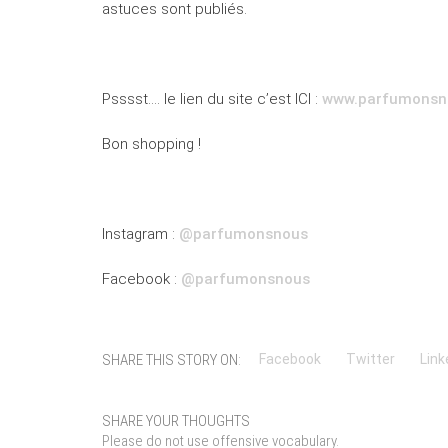
astuces sont publiés.
Psssst…. le lien du site c’est ICI :
www.parfumonsno
Bon shopping !
Instagram :
@parfumonsnous
Facebook :
@parfumonsnous
SHARE THIS STORY ON:
Facebook
Twitter
Link
SHARE YOUR THOUGHTS
Please do not use offensive vocabulary.