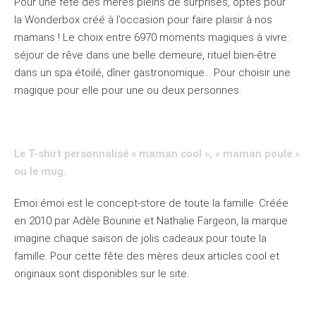
Pour une fête des mères pleins de surprises, optés pour
la Wonderbox créé à l’occasion pour faire plaisir à nos
mamans ! Le choix entre 6970 moments magiques à vivre:
séjour de rêve dans une belle demeure, rituel bien-être
dans un spa étoilé, dîner gastronomique… Pour choisir une
magique pour elle pour une ou deux personnes.
Le T-shirt personnalisé « maman cool », « maman poule »
ou le mug.
Emoi émoi est le concept-store de toute la famille. Créée
en 2010 par Adèle Bounine et Nathalie Fargeon, la marque
imagine chaque saison de jolis cadeaux pour toute la
famille. Pour cette fête des mères deux articles cool et
originaux sont disponibles sur le site.