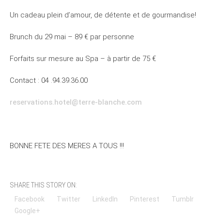
Un cadeau plein d’amour, de détente et de gourmandise!
Brunch du 29 mai – 89 € par personne
Forfaits sur mesure au Spa – à partir de 75 €
Contact : 04 .94.39.36.00
reservations.hotel@terre-blanche.com
BONNE FETE DES MERES A TOUS !!!
SHARE THIS STORY ON:
Facebook
Twitter
LinkedIn
Pinterest
Tumblr
Google+