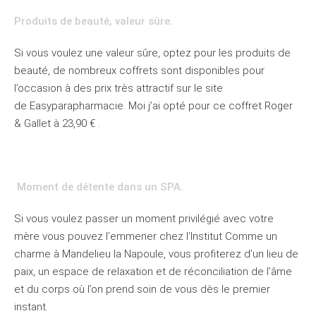
Produits de beauté, valeur sûre.
S
i vous voulez une valeur sûre,
optez pour les produits de
beauté,
de nombreux coffrets sont
disponibles
pour
l’occasion
à des prix très attractif su
r le site
de
Easyparapharmacie
. Moi j’ai opté pour ce coff
ret Roger
& Gallet à 23,90 €
.
Moment de détente dans un SPA.
Si vous voulez passer un moment privilégié avec votre
mère vous pouvez l’emmener chez l’Institut Comme un
charme à Mandelieu la Napoule, vous profiterez d’un lieu de
paix, un espace de relaxation et de réconciliation de l’âme
et du corps où l’on prend soin de vous dès le premier
instant.