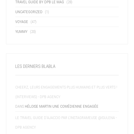
TRAVEL GUIDE BY DPB LE MAG
(28)
UNCATEGORIZED
(1)
VOYAGE
(47)
YUMMY
(20)
LES DERNIERS BLABLA
CHEERZ, LEURS ENGAGEMENTS PLUS HUMAINS ET PLUS VERTS !
(INTERVIEWS) - DPB AGENCY
DANS
HÉLOISE MARTIN UNE COMÉDIENNE ENGAGÉE
LE TRAVEL GUIDE D'AJACCIO PAR L'INSTAGRAMEUSE @ISULENA -
DPB AGENCY