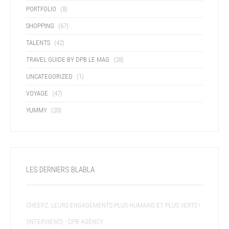
PORTFOLIO
(8)
SHOPPING
(67)
TALENTS
(42)
TRAVEL GUIDE BY DPB LE MAG
(28)
UNCATEGORIZED
(1)
VOYAGE
(47)
YUMMY
(20)
LES DERNIERS BLABLA
CHEERZ, LEURS ENGAGEMENTS PLUS HUMAINS ET PLUS VERTS !
(INTERVIEWS) - DPB AGENCY