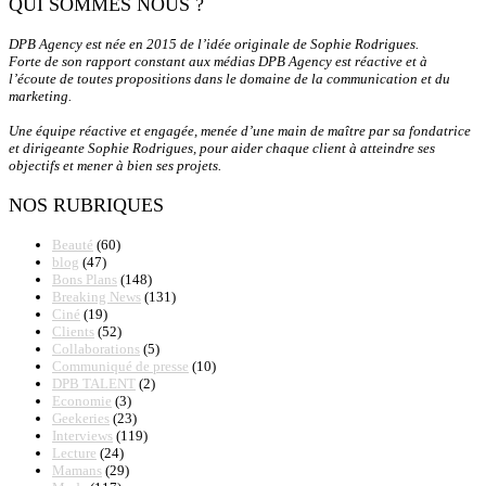
QUI SOMMES NOUS ?
DPB Agency est née en 2015 de l’idée originale de Sophie Rodrigues.
Forte de son rapport constant aux médias DPB Agency est réactive et à
l’écoute de toutes propositions dans le domaine de la communication et du
marketing.
Une équipe réactive et engagée, menée d’une main de maître par sa fondatrice
et dirigeante Sophie Rodrigues, pour aider chaque client à atteindre ses
objectifs et mener à bien ses projets.
NOS RUBRIQUES
Beauté
(60)
blog
(47)
Bons Plans
(148)
Breaking News
(131)
Ciné
(19)
Clients
(52)
Collaborations
(5)
Communiqué de presse
(10)
DPB TALENT
(2)
Economie
(3)
Geekeries
(23)
Interviews
(119)
Lecture
(24)
Mamans
(29)