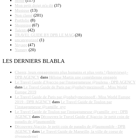
Mode
(117)
Mon petit doigt m'a dit
(37)
Musique
(13)
Non classé
(201)
Portfolio
(8)
Shopping
(67)
Talents
(42)
TRAVEL GUIDE BY DPB LE MAG
(28)
uncategorized
(1)
Voyage
(47)
Yummy
(20)
LES DERNIERS BLABLA
Cheerz, leurs engagements plus humains et plus verts ! (Interviews) -
DPB AGENCY
dans
Héloise Martin une comédienne engagée
Le Travel Guide d'Ajaccio par l'instagrameuse @isulena - DPB AGENCY
dans
Le Travel Guide de Paris par @ophelymezinooff – Miss World
Europe 2019
Le Travel Guide de Paris par @ophelymezinooff - Miss World Europe
2019 - DPB AGENCY
dans
Le Travel Guide de Toulon par
l’instagrameuse @camille_qyr
Le Travel Guide de Toulon par l'instagrameuse @camille_qyr - DPB
AGENCY
dans
Découvrez le Travel Guide d’Ajaccio, le petit coin de
paradis de @laumomlife
Découvrez Ajaccio, le petit coin de paradis de @laumomlife - DPB
AGENCY
dans
Le Travel Guide de Marseille, la ville de coeur de
@enmodemel