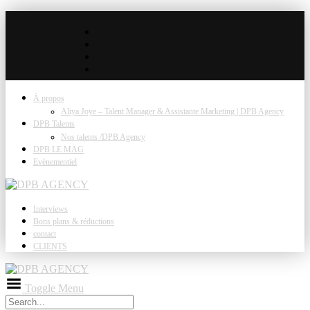
À propos
Aliya Joye – Talent Manager & Assistante Marketing | DPB Agency
DPB Talents
Nos talents /DPB Agency
DPB LE MAG
Evènementiel
Interviews
Bons plans & réductions
contact
CLIENTS
Toggle Menu