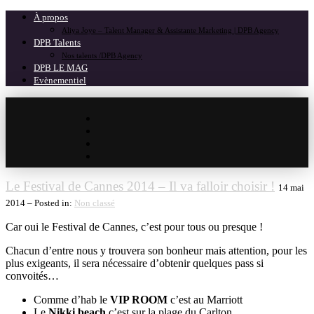
À propos
Aliya Joye – Talent Manager & Assistante Marketing | DPB Agency
DPB Talents
Nos talents /DPB Agency
DPB LE MAG
Evènementiel
Le Festival de Cannes 2014 – Il va falloir choisir !
14 mai
2014 – Posted in:
Non classé
Car oui le Festival de Cannes, c’est pour tous ou presque !
Chacun d’entre nous y trouvera son bonheur mais attention, pour les
plus exigeants, il sera nécessaire d’obtenir quelques pass si
convoités…
Comme d’hab le
VIP ROOM
c’est au Marriott
Le
Nikki beach
c’est sur la plage du Carlton