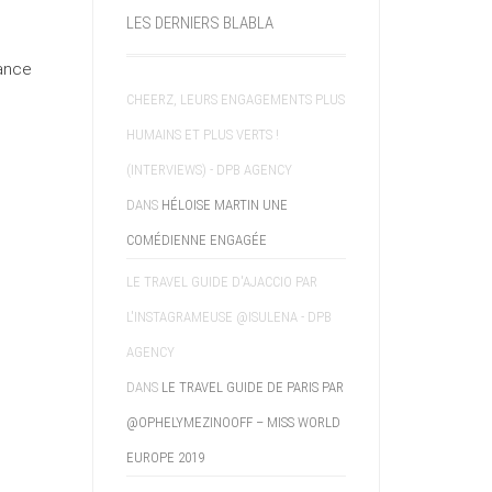
LES DERNIERS BLABLA
iance
CHEERZ, LEURS ENGAGEMENTS PLUS
HUMAINS ET PLUS VERTS !
(INTERVIEWS) - DPB AGENCY
DANS
HÉLOISE MARTIN UNE
COMÉDIENNE ENGAGÉE
LE TRAVEL GUIDE D'AJACCIO PAR
L'INSTAGRAMEUSE @ISULENA - DPB
AGENCY
DANS
LE TRAVEL GUIDE DE PARIS PAR
@OPHELYMEZINOOFF – MISS WORLD
EUROPE 2019