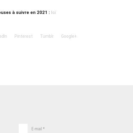
euses à suivre en 2021 :
Ici
edIn
Pinterest
Tumblr
Google+