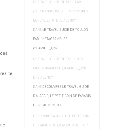
LE TRAVEL GUIDE DE PARIS PAR
@OPHELYMEZINOOFF - MISS WORLD
EUROPE 2019 - DPB AGENCY
DANS
LE TRAVEL GUIDE DE TOULON
PAR L’INSTAGRAMEUSE
@CAMILLE_QYR
 des
LE TRAVEL GUIDE DE TOULON PAR
L'INSTAGRAMEUSE @CAMILLE_QYR -
réalité
DPB AGENCY
DANS
DÉCOUVREZ LE TRAVEL GUIDE
D’AJACCIO, LE PETIT COIN DE PARADIS
DE @LAUMOMLIFE
DÉCOUVREZ AJACCIO, LE PETIT COIN
une
DE PARADIS DE @LAUMOMLIFE - DPB