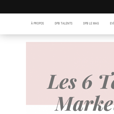
À PROPOS
DPB TALENTS
DPB LE MAG
EV