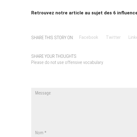
Retrouvez notre article au sujet des 6 influenc
SHARE THIS STORY ON:
Facebook
Twitter
Link
SHARE YOUR THOUGHTS
Please do not use offensive vocabulary.