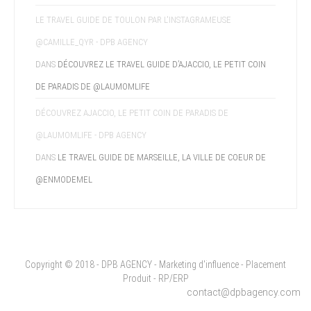
LE TRAVEL GUIDE DE TOULON PAR L'INSTAGRAMEUSE
@CAMILLE_QYR - DPB AGENCY
DANS
DÉCOUVREZ LE TRAVEL GUIDE D’AJACCIO, LE PETIT COIN
DE PARADIS DE @LAUMOMLIFE
DÉCOUVREZ AJACCIO, LE PETIT COIN DE PARADIS DE
@LAUMOMLIFE - DPB AGENCY
DANS
LE TRAVEL GUIDE DE MARSEILLE, LA VILLE DE COEUR DE
@ENMODEMEL
Copyright © 2018 - DPB AGENCY - Marketing d'influence - Placement
Produit - RP/ERP
contact@dpbagency.com