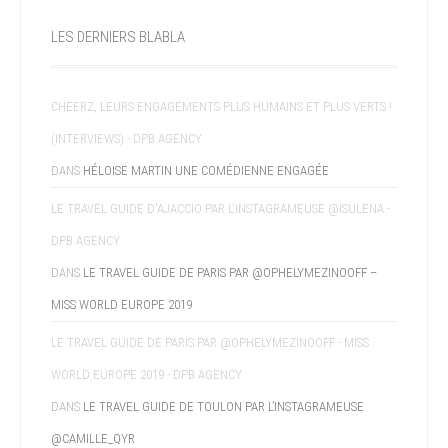
LES DERNIERS BLABLA
CHEERZ, LEURS ENGAGEMENTS PLUS HUMAINS ET PLUS VERTS !
(INTERVIEWS) - DPB AGENCY
DANS
HÉLOISE MARTIN UNE COMÉDIENNE ENGAGÉE
LE TRAVEL GUIDE D'AJACCIO PAR L'INSTAGRAMEUSE @ISULENA -
DPB AGENCY
DANS
LE TRAVEL GUIDE DE PARIS PAR @OPHELYMEZINOOFF –
MISS WORLD EUROPE 2019
LE TRAVEL GUIDE DE PARIS PAR @OPHELYMEZINOOFF - MISS
WORLD EUROPE 2019 - DPB AGENCY
DANS
LE TRAVEL GUIDE DE TOULON PAR L’INSTAGRAMEUSE
@CAMILLE_QYR