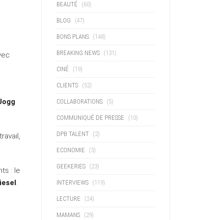
BEAUTÉ
(60)
BLOG
(47)
BONS PLANS
(148)
BREAKING NEWS
(131)
vec
CINÉ
(19)
CLIENTS
(52)
Jogg
COLLABORATIONS
(5)
COMMUNIQUÉ DE PRESSE
(10)
DPB TALENT
(2)
ravail,
ECONOMIE
(3)
GEEKERIES
(23)
ts : le
iesel
.
INTERVIEWS
(119)
LECTURE
(24)
MAMANS
(29)