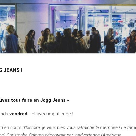
G JEANS !
uvez tout faire en Jogg Jeans »
tends
vendred
i ! Et avec impatience !
d en cours d’histoire, je veux bien vous rafraichir la mémoire ! Le fa
donc) Christophe Colomb découvrait par inadvertance l’Amérique….