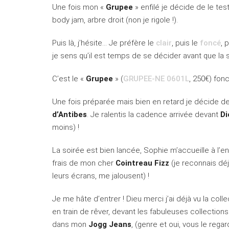
Une fois mon «
Grupee
» enfilé je décide de le tes
body jam, arbre droit (non je rigole !).
Puis là, j’hésite… Je préfère le
clair
, puis le
foncé
, 
je sens qu’il est temps de se décider avant que la
C’est le «
Grupee
» (
GRUPEE-NE 0601L
, 250€) fon
Une fois préparée mais bien en retard je décide 
d’Antibes
. Je ralentis la cadence arrivée devant
Di
moins) !
La soirée est bien lancée, Sophie m’accueille à l’e
frais de mon cher
Cointreau Fizz
(je reconnais dé
leurs écrans, me jalousent) !
Je me hâte d’entrer ! Dieu merci j’ai déjà vu la coll
en train de rêver, devant les fabuleuses collection
dans mon
Jogg Jeans
, (genre et oui, vous le reg