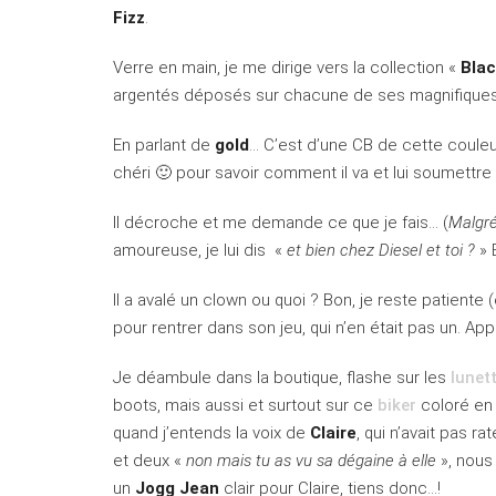
Fizz
.
Verre en main, je me dirige vers la collection «
Blac
argentés déposés sur chacune de ses magnifiques
En parlant de
gold
… C’est d’une CB de cette couleur
chéri 🙂 pour savoir comment il va et lui soumettr
Il décroche et me demande ce que je fais… (
Malgré 
amoureuse, je lui dis «
et bien chez Diesel et toi ?
» 
Il a avalé un clown ou quoi ? Bon, je reste patiente
pour rentrer dans son jeu, qui n’en était pas un. Ap
Je déambule dans la boutique, flashe sur les
lunet
boots, mais aussi et surtout sur ce
biker
coloré en 
quand j’entends la voix de
Claire
, qui n’avait pas ra
et deux «
non mais tu as vu sa dégaine à elle
», nous
un
Jogg Jean
clair pour Claire, tiens donc…!