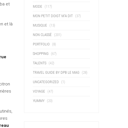
mba et
MODE
(117)
MON PETIT DOIGT M'A DIT
(37)
n et là
MUSIQUE
(13)
NON CLASSÉ
(201)
PORTFOLIO
(8)
SHOPPING
(67)
rue
TALENTS
(42)
TRAVEL GUIDE BY DPB LE MAG
(28)
UNCATEGORIZED
(1)
citron
rières
VOYAGE
(47)
YUMMY
(20)
utinés,
bres
reau