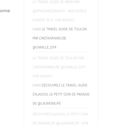
LE TRAVEL GUIDE DE PARIS PAR
 forme
@OPHELYMEZINOOFF - MISS WORLD
EUROPE 2019 - DPB AGENCY
DANS
LE TRAVEL GUIDE DE TOULON
PAR L’INSTAGRAMEUSE
@CAMILLE_QYR
LE TRAVEL GUIDE DE TOULON PAR
L'INSTAGRAMEUSE @CAMILLE_QYR -
DPB AGENCY
DANS
DÉCOUVREZ LE TRAVEL GUIDE
D’AJACCIO, LE PETIT COIN DE PARADIS
DE @LAUMOMLIFE
DÉCOUVREZ AJACCIO, LE PETIT COIN
DE PARADIS DE @LAUMOMLIFE - DPB