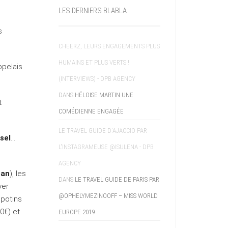
LES DERNIERS BLABLA
s
CHEERZ, LEURS ENGAGEMENTS PLUS
HUMAINS ET PLUS VERTS !
ppelais
(INTERVIEWS) - DPB AGENCY
DANS
HÉLOISE MARTIN UNE
t
COMÉDIENNE ENGAGÉE
LE TRAVEL GUIDE D'AJACCIO PAR
sel
…
L'INSTAGRAMEUSE @ISULENA - DPB
AGENCY
ean
), les
DANS
LE TRAVEL GUIDE DE PARIS PAR
yer
@OPHELYMEZINOOFF – MISS WORLD
 potins
0€) et
EUROPE 2019