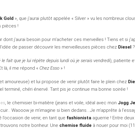
k Gold
», que j’aurai plutôt appelée « Silver » vu les nombreux clou
 pièces !
 dont j’aurai besoin pour m’acheter ces merveilles ! Tiens et si j’a
e l’idée de passer découvrir les merveilleuses pièces chez
Diesel
?
le fait que je lui répète depuis lundi où je serais vendred
i), patiente e
Et là, il me répond «
Chez Esso
» !
 (et amoureuse) et lui propose de venir plutôt faire le plein chez
Die
pel terminé, chéri énervé. Tant pis je continue ma bonne soirée !
tes
, le chemisier bi-matière (jeans et voile, idéal avec mon
Jogg J
cuir… Waooow je m’imagine si bien dedans….Je m’apprête à l’essa
té l’occasion de venir, en tant que
fashionista
aguerrie ! Entre deux
 trouvons notre bonheur. Une
chemise fluide
à nouer pour moi (11