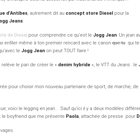
ue d’Antibes
, autrement dit au
concept store Diesel
pour la
ogg Jeans
.
site de Diesel
pour comprendre ce qu’est le
Jogg Jean
. Un jean a
 peux enfiler même à ton premier rencard avec le canon
que tu
qui te
 qu’avec le
Jogg Jean
on peut TOUT faire !
 relève le pari de créer le «
denim hybride
», le VTT du Jeans : le
irée pour choisir mon nouveau partenaire de sport, de marche, de t
ir, voici le legging en jean… Sauf qu’ici il y a deux modèles différen
 et le boyfriend que me présente
Paola
, attachée de presse pour
D
avages.