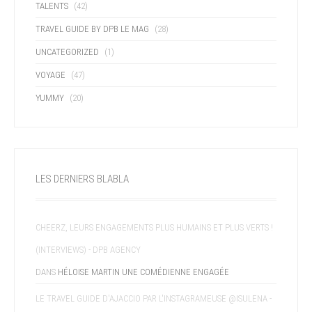
TALENTS
(42)
TRAVEL GUIDE BY DPB LE MAG
(28)
UNCATEGORIZED
(1)
VOYAGE
(47)
YUMMY
(20)
LES DERNIERS BLABLA
CHEERZ, LEURS ENGAGEMENTS PLUS HUMAINS ET PLUS VERTS !
(INTERVIEWS) - DPB AGENCY
DANS
HÉLOISE MARTIN UNE COMÉDIENNE ENGAGÉE
LE TRAVEL GUIDE D'AJACCIO PAR L'INSTAGRAMEUSE @ISULENA -