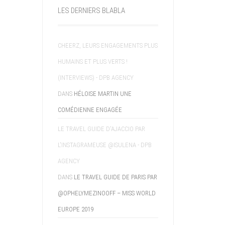
LES DERNIERS BLABLA
CHEERZ, LEURS ENGAGEMENTS PLUS
HUMAINS ET PLUS VERTS !
(INTERVIEWS) - DPB AGENCY
DANS
HÉLOISE MARTIN UNE
COMÉDIENNE ENGAGÉE
LE TRAVEL GUIDE D'AJACCIO PAR
L'INSTAGRAMEUSE @ISULENA - DPB
AGENCY
DANS
LE TRAVEL GUIDE DE PARIS PAR
@OPHELYMEZINOOFF – MISS WORLD
EUROPE 2019