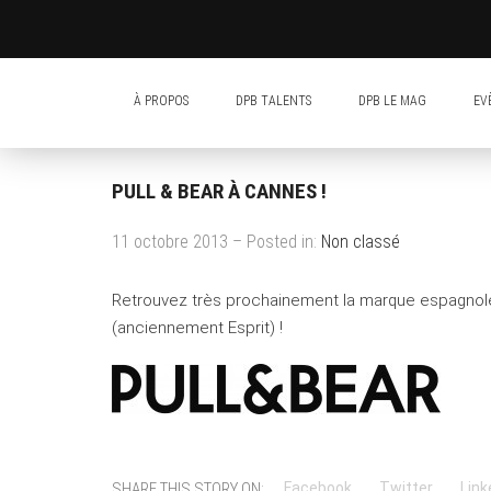
À PROPOS
DPB TALENTS
DPB LE MAG
EV
PULL & BEAR À CANNES !
11 octobre 2013 – Posted in:
Non classé
Retrouvez très prochainement la marque espagno
(anciennement Esprit) !
SHARE THIS STORY ON:
Facebook
Twitter
Link