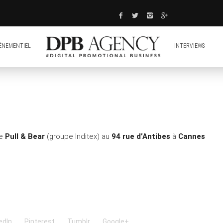
ÈNEMENTIEL
INTERVIEWS
le
Pull & Bear
(groupe Inditex) au
94 rue d’Antibes
à
Cannes
edIn
Pinterest
Tumblr
Google+