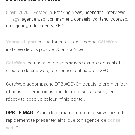
8 avril 2020 – Posted in:
Breaking News
,
Geekeries
,
Interviews
– Tags:
agence web
,
confinement
,
conseils
,
contenu
,
coteweb
,
dpbagency
,
influenceurs
,
SEO
Yannick Lipari
est co-fondateur de l’agence
CôteWeb
installée depuis plus de 20 ans à Nice.
CôteWeb
est une agence spécialisée dans le conseil et la
création de site web, référencement naturel , SEO.
CoteWeb accompagne DPB AGENCY depuis le premier jour
et nous les remercions pour leur conseils avisés , leur
réactivité absolue et leur infinie bonté .
DPB LE MAG :
Avant de démarrer notre interview , peux -tu
rapidement te présenter ainsi que ton agence de
conseil
web
?