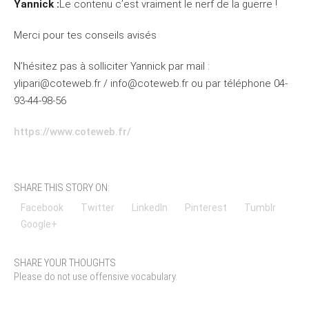
Yannick :
Le contenu c’est vraiment le nerf de la guerre !
Merci pour tes conseils avisés
N’hésitez pas à solliciter Yannick par mail :
ylipari@coteweb.fr / info@coteweb.fr ou par téléphone 04-
93-44-98-56
https://www.coteweb.fr/
SHARE THIS STORY ON:
Facebook
Twitter
LinkedIn
Pinterest
Tumblr
Google+
SHARE YOUR THOUGHTS
Please do not use offensive vocabulary.