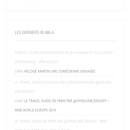
LES DERNIERS BLABLA
CHEERZ, LEURS ENGAGEMENTS PLUS HUMAINS ET PLUS VERTS !
(INTERVIEWS) - DPB AGENCY
DANS
HÉLOISE MARTIN UNE COMÉDIENNE ENGAGÉE
LE TRAVEL GUIDE D'AJACCIO PAR L'INSTAGRAMEUSE @ISULENA -
DPB AGENCY
DANS
LE TRAVEL GUIDE DE PARIS PAR @OPHELYMEZINOOFF –
MISS WORLD EUROPE 2019
LE TRAVEL GUIDE DE PARIS PAR @OPHELYMEZINOOFF - MISS