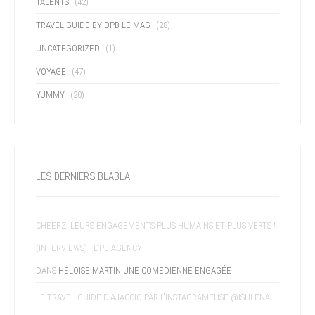
TALENTS
(42)
TRAVEL GUIDE BY DPB LE MAG
(28)
UNCATEGORIZED
(1)
VOYAGE
(47)
YUMMY
(20)
LES DERNIERS BLABLA
CHEERZ, LEURS ENGAGEMENTS PLUS HUMAINS ET PLUS VERTS !
(INTERVIEWS) - DPB AGENCY
DANS
HÉLOISE MARTIN UNE COMÉDIENNE ENGAGÉE
LE TRAVEL GUIDE D'AJACCIO PAR L'INSTAGRAMEUSE @ISULENA -