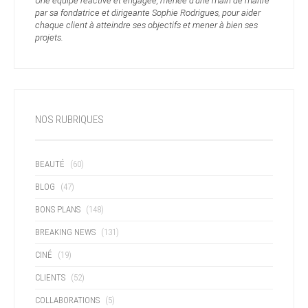
Une équipe réactive et engagée, menée d’une main de maître
par sa fondatrice et dirigeante Sophie Rodrigues, pour aider
chaque client à atteindre ses objectifs et mener à bien ses
projets.
NOS RUBRIQUES
BEAUTÉ
(60)
BLOG
(47)
BONS PLANS
(148)
BREAKING NEWS
(131)
CINÉ
(19)
CLIENTS
(52)
COLLABORATIONS
(5)