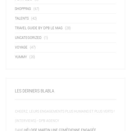
SHOPPING
(67)
TALENTS
(42)
TRAVEL GUIDE BY DPB LE MAG
(28)
UNCATEGORIZED
(1)
VOYAGE
(47)
YUMMY
(20)
LES DERNIERS BLABLA
CHEERZ, LEURS ENGAGEMENTS PLUS HUMAINS ET PLUS VERTS !
(INTERVIEWS) - DPB AGENCY
DANS
HÉLOISE MARTIN UNE COMÉDIENNE ENGAGÉE