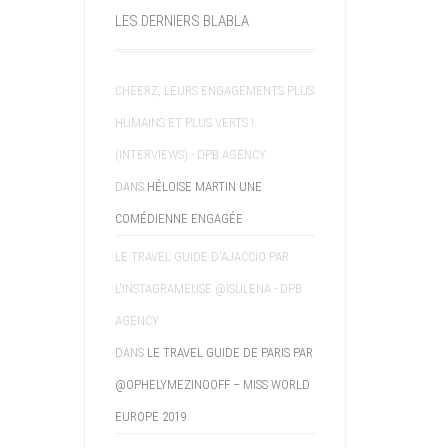
LES DERNIERS BLABLA
CHEERZ, LEURS ENGAGEMENTS PLUS
HUMAINS ET PLUS VERTS !
(INTERVIEWS) - DPB AGENCY
DANS
HÉLOISE MARTIN UNE
COMÉDIENNE ENGAGÉE
LE TRAVEL GUIDE D'AJACCIO PAR
L'INSTAGRAMEUSE @ISULENA - DPB
AGENCY
DANS
LE TRAVEL GUIDE DE PARIS PAR
@OPHELYMEZINOOFF – MISS WORLD
EUROPE 2019