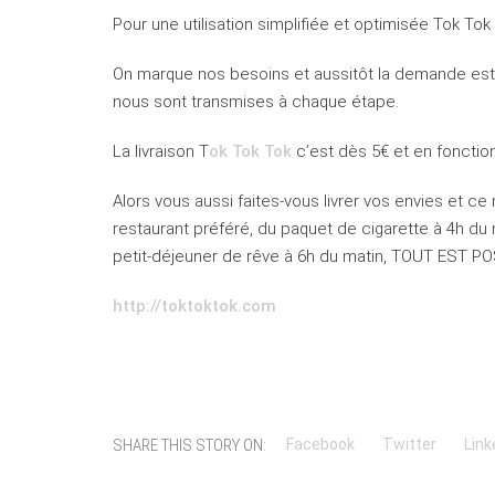
Pour une utilisation simplifiée et optimisée Tok Tok
On marque nos besoins et aussitôt la demande est 
nous sont transmises à chaque étape.
La livraison T
ok Tok Tok
c’est dès 5€ et en fonction 
Alors vous aussi faites-vous livrer vos envies et ce 
restaurant préféré, du paquet de cigarette à 4h du
petit-déjeuner de rêve à 6h du matin, TOUT EST PO
http://toktoktok.com
SHARE THIS STORY ON:
Facebook
Twitter
Link