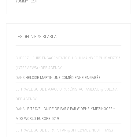
YUMMY
(20)
LES DERNIERS BLABLA
CHEERZ, LEURS ENGAGEMENTS PLUS HUMAINS ET PLUS VERTS !
(INTERVIEWS) - DPB AGENCY
DANS
HÉLOISE MARTIN UNE COMÉDIENNE ENGAGÉE
LE TRAVEL GUIDE D'AJACCIO PAR L'INSTAGRAMEUSE @ISULENA -
DPB AGENCY
DANS
LE TRAVEL GUIDE DE PARIS PAR @OPHELYMEZINOOFF –
MISS WORLD EUROPE 2019
LE TRAVEL GUIDE DE PARIS PAR @OPHELYMEZINOOFF - MISS