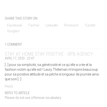
SHARE THIS STORY ON:
Facebook
Twitter
LinkedIn
Pinterest
Tumblr
Google+
1 COMMENT
STAY AT HOME STAY POSITIVE - DPB AGENCY
AVRIL 17, 2020 - 22:47
[…] pour sa simplicité, sa générosité et ce qu’elle a crée et la
fashion victim qu’elle est ! Laury Thilleman m’inspire beaucoup
pour sa positive attitude et sa pêche à longueur de journée ainsi
que son […]
Reply
REPLY TO ARTICLE
Please do not use offensive vocabulary.