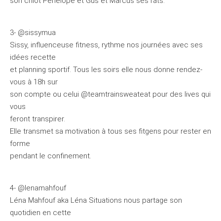
son chiot Pénélope et Gus et Marcus ses rats.
3- @sissymua
Sissy, influenceuse fitness, rythme nos journées avec ses
idées recette
et planning sportif. Tous les soirs elle nous donne rendez-
vous à 18h sur
son compte ou celui @teamtrainsweateat pour des lives qui
vous
feront transpirer.
Elle transmet sa motivation à tous ses fitgens pour rester en
forme
pendant le confinement.
4- @lenamahfouf
Léna Mahfouf aka Léna Situations nous partage son
quotidien en cette