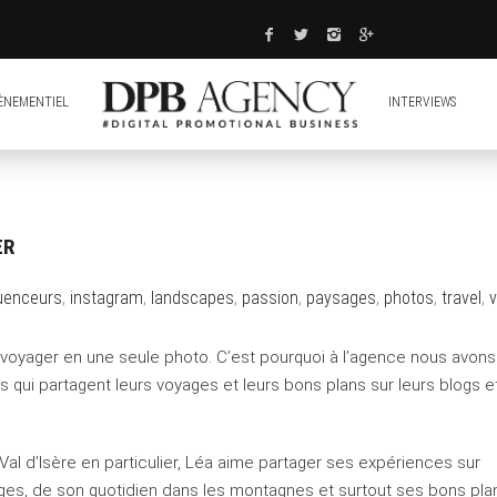
ÈNEMENTIEL
INTERVIEWS
ER
luenceurs
,
instagram
,
landscapes
,
passion
,
paysages
,
photos
,
travel
,
t voyager en une seule photo. C’est pourquoi à l’agence nous avon
 qui partagent leurs voyages et leurs bons plans sur leurs blogs e
Val d’Isère en particulier, Léa aime partager ses expériences sur
ges, de son quotidien dans les montagnes et surtout ses bons pla