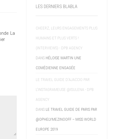
LES DERNIERS BLABLA
CHEERZ, LEURS ENGAGEMENTS PLUS
onde. La
HUMAINS ET PLUS VERTS !
ier
(INTERVIEWS) - DPB AGENCY
DANS
HÉLOISE MARTIN UNE
COMÉDIENNE ENGAGÉE
LE TRAVEL GUIDE D'AJACCIO PAR
L'INSTAGRAMEUSE @ISULENA - DPB
AGENCY
DANS
LE TRAVEL GUIDE DE PARIS PAR
@OPHELYMEZINOOFF – MISS WORLD
EUROPE 2019