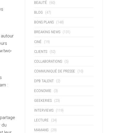
BEAUTÉ
(60)
es
BLOG
(47)
BONS PLANS
(148)
BREAKING NEWS
(131)
 autour
CINÉ
(19)
eurs
w.two-
CLIENTS
(52)
COLLABORATIONS
(5)
COMMUNIQUÉ DE PRESSE
(10)
s
DPB TALENT
(2)
am :
ECONOMIE
(3)
GEEKERIES
(23)
INTERVIEWS
(119)
partage
LECTURE
(24)
r du
MAMANS
(29)
t leur