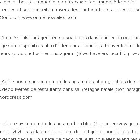
oyages au bout du monde que des voyages en France, Adeline fait
iences et ses conseils à travers des photos et des articles sur s
 Son blog : www.onmetlesvoiles.com
a Côte d’Azur ils partagent leurs escapades dans leur région comme
ge sont disponibles afin d’aider leurs abonnés, à trouver les meill
lleurs spots photos. Leur Instagram : @two.travelers Leur blog : ww
e Adèle poste sur son compte Instagram des photographies de se
 découvertes de restaurants dans sa Bretagne natale. Son Instagr
.wordpress.com
a et Jeremy du compte Instagram et du blog @amoureuxvoyageux 
mai 2020 ils s’étaient mis en tête de tout quitter pour faire le tou
départ décalé. On a hâte de découvrir leurs nouvelles aventures e