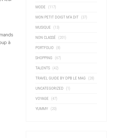
MODE
(117)
MON PETIT DOIGT M'A DIT
(37)
MUSIQUE
(13)
urmands
NON CLASSÉ
(201)
oup à
PORTFOLIO
(8)
SHOPPING
(67)
TALENTS
(42)
TRAVEL GUIDE BY DPB LE MAG
(28)
UNCATEGORIZED
(1)
VOYAGE
(47)
YUMMY
(20)