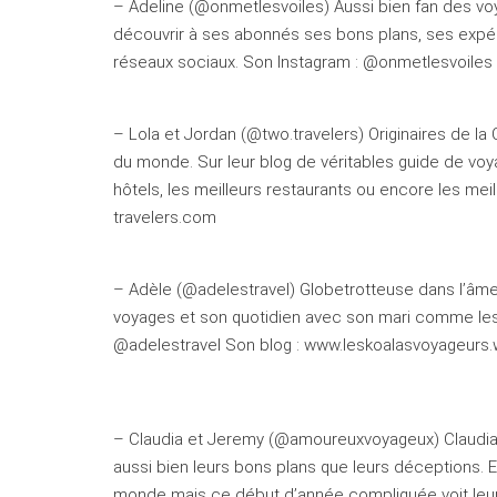
– Adeline (@onmetlesvoiles) Aussi bien fan des v
découvrir à ses abonnés ses bons plans, ses expér
réseaux sociaux. Son Instagram : @onmetlesvoiles
– Lola et Jordan (@two.travelers) Originaires de l
du monde. Sur leur blog de véritables guide de voya
hôtels, les meilleurs restaurants ou encore les mei
travelers.com
– Adèle (@adelestravel) Globetrotteuse dans l’âm
voyages et son quotidien avec son mari comme les
@adelestravel Son blog : www.leskoalasvoyageurs
– Claudia et Jeremy (@amoureuxvoyageux) Claudi
aussi bien leurs bons plans que leurs déceptions. En 
monde mais ce début d’année compliquée voit leur 