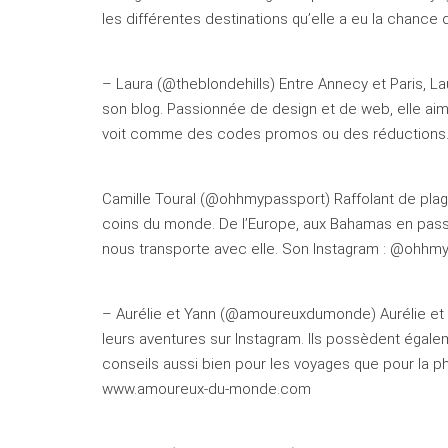
les différentes destinations qu’elle a eu la chance
– Laura (@theblondehills) Entre Annecy et Paris, 
son blog. Passionnée de design et de web, elle a
voit comme des codes promos ou des réductions. S
Camille Toural (@ohhmypassport) Raffolant de plag
coins du monde. De l’Europe, aux Bahamas en passa
nous transporte avec elle. Son Instagram : @ohh
– Aurélie et Yann (@amoureuxdumonde) Aurélie et 
leurs aventures sur Instagram. Ils possèdent égalem
conseils aussi bien pour les voyages que pour la 
www.amoureux-du-monde.com