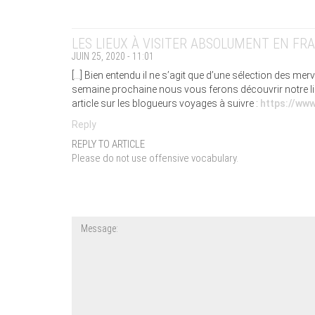
LES LIEUX À VISITER ABSOLUMENT EN FR
JUIN 25, 2020 - 11:01
[…] Bien entendu il ne s’agit que d’une sélection des mer
semaine prochaine nous vous ferons découvrir notre liste
article sur les blogueurs voyages à suivre :
https://ww
Reply
REPLY TO ARTICLE
Please do not use offensive vocabulary.