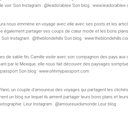
 de voir. Son Instagram : @leadorablee Son blog : www.leadorablee.
Laura nous emmène en voyage avec elle avec ses posts et les artic
ime également partager ses coups de cœur mode et les bons plans 
on Instagram : @theblondehills Son blog : www.theblondehills.c
es de sable fin, Camille visite avec son compagnon des pays aux 
nt par le Mexique, elle nous fait découvrir des paysages somptue
mypassport Son blog : www.ohhmypassport.com
Yann, un couple d’amoureux des voyages qui partagent les cliché
ent un blog sur lequel ils aiment partager leurs bons plans et leur
photographie. Leur Instagram : @amoureuxdumonde Leur blog :