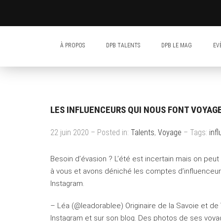
À PROPOS
DPB TALENTS
DPB LE MAG
EV
LES INFLUENCEURS QUI NOUS FONT VOYAG
22 juin 2020 – Posted in:
Talents
,
Voyage
– Tags:
inf
Besoin d’évasion ? L’été est incertain mais on peu
à vous et avons déniché les comptes d’influenceurs
Instagram.
– Léa (@leadorablee) Originaire de la Savoie et de 
Instagram et sur son blog. Des photos de ses voya