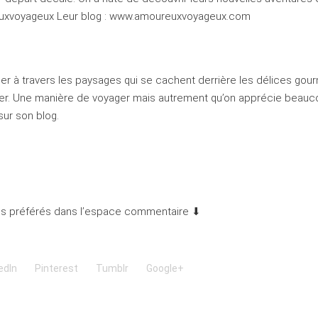
ureuxvoyageux Leur blog : www.amoureuxvoyageux.com
r à travers les paysages qui se cachent derrière les délices go
siter. Une manière de voyager mais autrement qu’on apprécie beauc
sur son blog.
ogs préférés dans l’espace commentaire ⬇
edIn
Pinterest
Tumblr
Google+