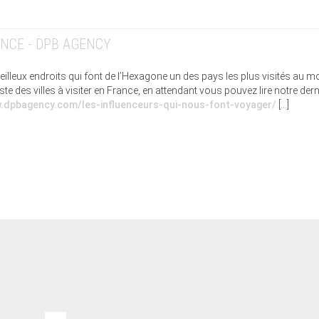
ANCE - DPB AGENCY
veilleux endroits qui font de l’Hexagone un des pays les plus visités au m
 des villes à visiter en France, en attendant vous pouvez lire notre dern
w.dpbagency.com/les-influenceurs-qui-nous-font-voyager/
[…]