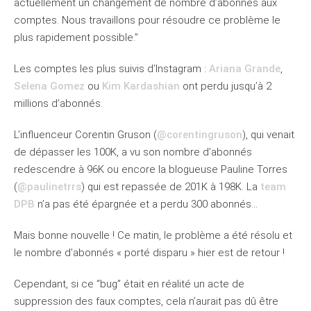
actuellement un changement de nombre d’abonnés aux
comptes. Nous travaillons pour résoudre ce problème le
plus rapidement possible.”
Les comptes les plus suivis d’Instagram :
Ariana Grande
,
Selena Gomez
ou
Kim Kardashian
ont perdu jusqu’à 2
millions d’abonnés.
L’influenceur Corentin Gruson (
@corentingruson
), qui venait
de dépasser les 100K, a vu son nombre d’abonnés
redescendre à 96K ou encore la blogueuse Pauline Torres
(
@paulinetrrs
) qui est repassée de 201K à 198K. La
team
DPB
n’a pas été épargnée et a perdu 300 abonnés…
Mais bonne nouvelle ! Ce matin, le problème a été résolu et
le nombre d’abonnés « porté disparu » hier est de retour !
Cependant, si ce “bug” était en réalité un acte de
suppression des faux comptes, cela n’aurait pas dû être