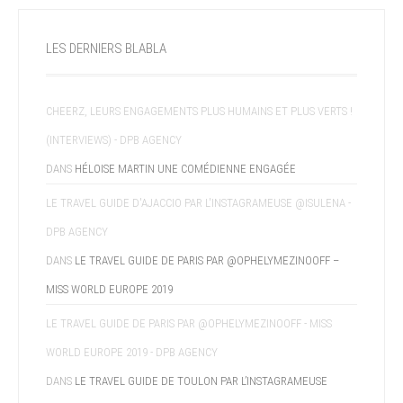
LES DERNIERS BLABLA
CHEERZ, LEURS ENGAGEMENTS PLUS HUMAINS ET PLUS VERTS !
(INTERVIEWS) - DPB AGENCY
DANS
HÉLOISE MARTIN UNE COMÉDIENNE ENGAGÉE
LE TRAVEL GUIDE D'AJACCIO PAR L'INSTAGRAMEUSE @ISULENA -
DPB AGENCY
DANS
LE TRAVEL GUIDE DE PARIS PAR @OPHELYMEZINOOFF –
MISS WORLD EUROPE 2019
LE TRAVEL GUIDE DE PARIS PAR @OPHELYMEZINOOFF - MISS
WORLD EUROPE 2019 - DPB AGENCY
DANS
LE TRAVEL GUIDE DE TOULON PAR L’INSTAGRAMEUSE